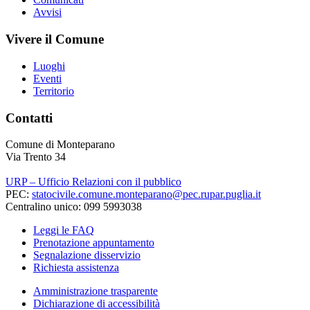
Avvisi
Vivere il Comune
Luoghi
Eventi
Territorio
Contatti
Comune di Monteparano
Via Trento 34
URP – Ufficio Relazioni con il pubblico
PEC:
statocivile.comune.monteparano@pec.rupar.puglia.it
Centralino unico: 099 5993038
Leggi le FAQ
Prenotazione appuntamento
Segnalazione disservizio
Richiesta assistenza
Amministrazione trasparente
Dichiarazione di accessibilità