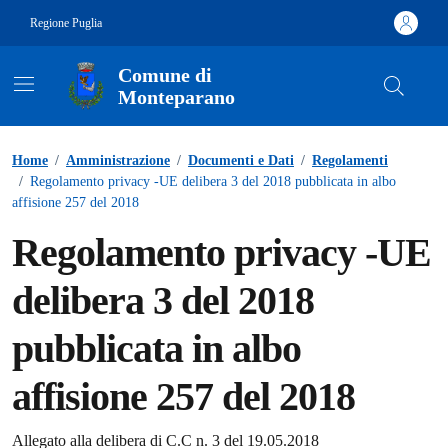
Vai ai contenuti
Vai al footer
Regione Puglia
Comune di
Monteparano
Contenuti in evidenza
Home
/
Amministrazione
/
Documenti e Dati
/
Regolamenti
/
Regolamento privacy -UE delibera 3 del 2018 pubblicata in albo
affisione 257 del 2018
Regolamento privacy -UE
delibera 3 del 2018
pubblicata in albo
affisione 257 del 2018
Dettagli del documento
Allegato alla delibera di C.C n. 3 del 19.05.2018