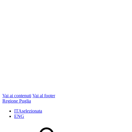
Vai ai contenuti
Vai al footer
Regione Puglia
ITA
selezionata
ENG