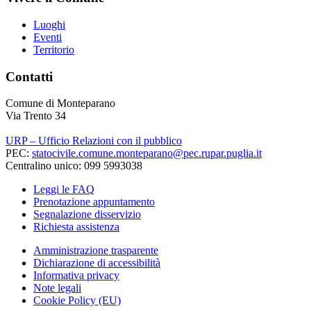
Luoghi
Eventi
Territorio
Contatti
Comune di Monteparano
Via Trento 34
URP – Ufficio Relazioni con il pubblico
PEC:
statocivile.comune.monteparano@pec.rupar.puglia.it
Centralino unico: 099 5993038
Leggi le FAQ
Prenotazione appuntamento
Segnalazione disservizio
Richiesta assistenza
Amministrazione trasparente
Dichiarazione di accessibilità
Informativa privacy
Note legali
Cookie Policy (EU)