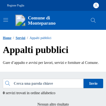
Vai ai contenuti
Vai al footer
Regione Puglia
Comune di
Monteparano
Contenuti in evidenza
Home
/
Servizi
/
Appalti pubblici
Appalti pubblici
Gare d’appalto e avvisi per lavori, servizi e forniture al Comune.
Esplora tutti i servizi
Cerca una parola chiave
Invio
0
servizi trovati in ordine alfabetico
Nessun altro risultato