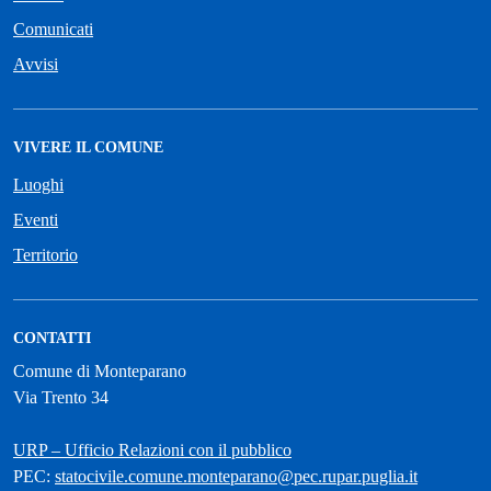
Comunicati
Avvisi
VIVERE IL COMUNE
Luoghi
Eventi
Territorio
CONTATTI
Comune di Monteparano
Via Trento 34
URP – Ufficio Relazioni con il pubblico
PEC:
statocivile.comune.monteparano@pec.rupar.puglia.it