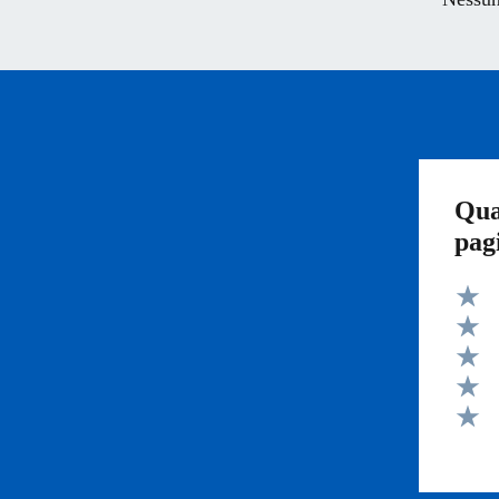
Qua
pag
Valut
Valut
Valut
Valut
Valut