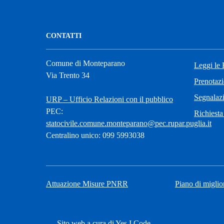
CONTATTI
Comune di Monteparano
Leggi le
Via Trento 34
Prenotaz
Segnalazi
URP – Ufficio Relazioni con il pubblico
PEC:
Richiesta
statocivile.comune.monteparano@pec.rupar.puglia.it
Centralino unico: 099 5993038
Attuazione Misure PNRR
Piano di miglio
Sito web a cura di Yes I Code