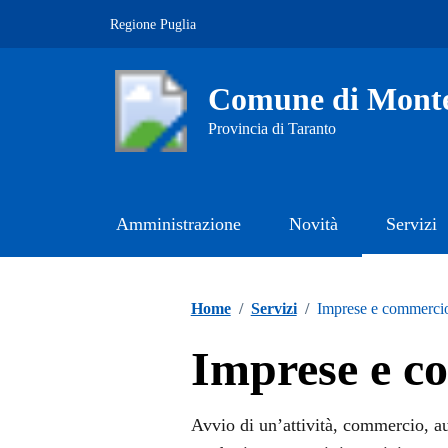
Vai ai contenuti
Vai al footer
Regione Puglia
Comune di Mont
Provincia di Taranto
Amministrazione
Novità
Servizi
Contenuti in evidenza
Home
/
Servizi
/
Imprese e commerci
Imprese e c
Avvio di un’attività, commercio, au