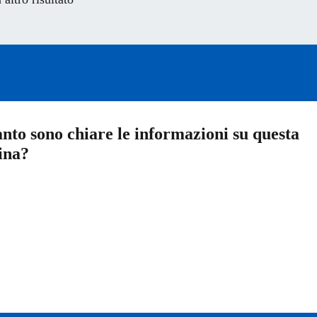
nto sono chiare le informazioni su questa
ina?
a 5 stelle su 5
a 4 stelle su 5
a 3 stelle su 5
a 2 stelle su 5
a 1 stelle su 5