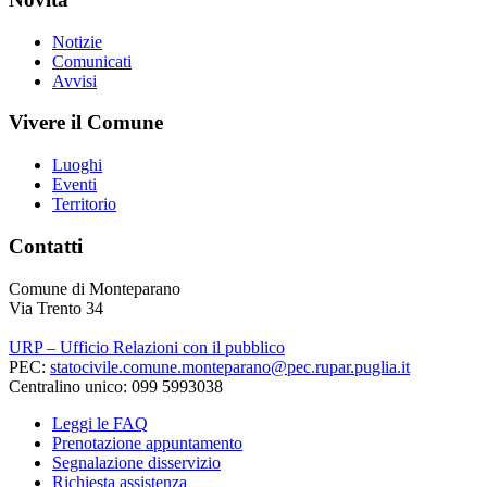
Notizie
Comunicati
Avvisi
Vivere il Comune
Luoghi
Eventi
Territorio
Contatti
Comune di Monteparano
Via Trento 34
URP – Ufficio Relazioni con il pubblico
PEC:
statocivile.comune.monteparano@pec.rupar.puglia.it
Centralino unico: 099 5993038
Leggi le FAQ
Prenotazione appuntamento
Segnalazione disservizio
Richiesta assistenza