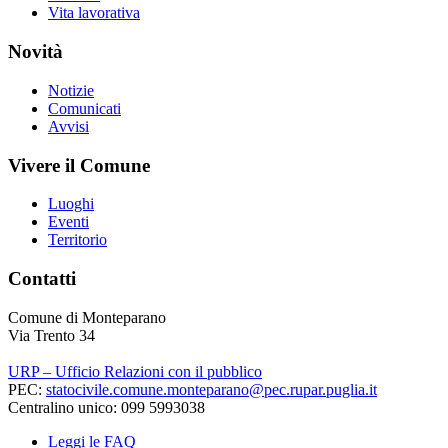
Vita lavorativa
Novità
Notizie
Comunicati
Avvisi
Vivere il Comune
Luoghi
Eventi
Territorio
Contatti
Comune di Monteparano
Via Trento 34
URP – Ufficio Relazioni con il pubblico
PEC:
statocivile.comune.monteparano@pec.rupar.puglia.it
Centralino unico: 099 5993038
Leggi le FAQ