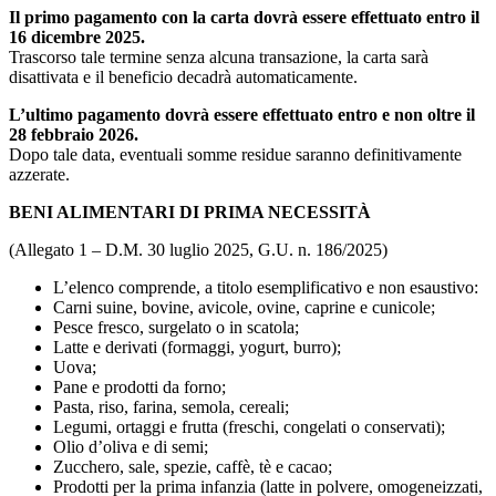
Il primo pagamento con la carta dovrà essere effettuato entro il
16 dicembre 2025.
Trascorso tale termine senza alcuna transazione, la carta sarà
disattivata e il beneficio decadrà automaticamente.
L’ultimo pagamento dovrà essere effettuato entro e non oltre il
28 febbraio 2026.
Dopo tale data, eventuali somme residue saranno definitivamente
azzerate.
BENI ALIMENTARI DI PRIMA NECESSITÀ
(Allegato 1 – D.M. 30 luglio 2025, G.U. n. 186/2025)
L’elenco comprende, a titolo esemplificativo e non esaustivo:
Carni suine, bovine, avicole, ovine, caprine e cunicole;
Pesce fresco, surgelato o in scatola;
Latte e derivati (formaggi, yogurt, burro);
Uova;
Pane e prodotti da forno;
Pasta, riso, farina, semola, cereali;
Legumi, ortaggi e frutta (freschi, congelati o conservati);
Olio d’oliva e di semi;
Zucchero, sale, spezie, caffè, tè e cacao;
Prodotti per la prima infanzia (latte in polvere, omogeneizzati,