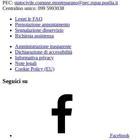
PEC:
statocivile.comune.monteparano@pec.rupar.puglia.it
Centralino unico: 099 5993038
Leggi le FAQ
Prenotazione appuntamento
Segnalazione disservizio
Richiesta assistenza
Amministrazione trasparente
Dichiarazione di accessibilità
Informativa privacy
Note legali
Cookie Policy (EU)
Seguici su
Facebook