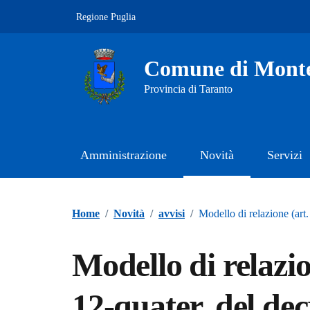
Vai ai contenuti
Vai al footer
Regione Puglia
Comune di Mont
Provincia di Taranto
Amministrazione
Novità
Servizi
Contenuti in evidenza
Home
/
Novità
/
avvisi
/
Modello di relazione (art
Modello di relazi
12-quater, del dec