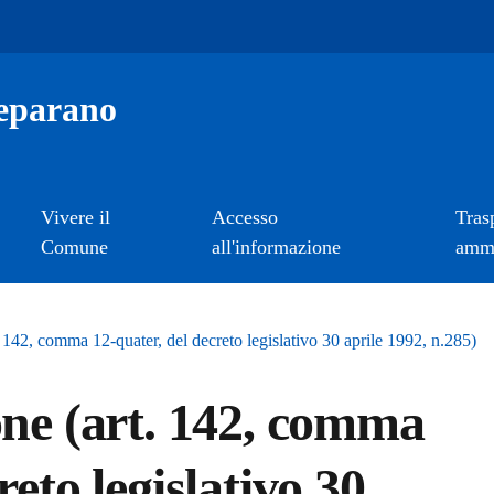
eparano
Vivere il
Accesso
Tras
Comune
all'informazione
ammi
. 142, comma 12-quater, del decreto legislativo 30 aprile 1992, n.285)
one (art. 142, comma
reto legislativo 30