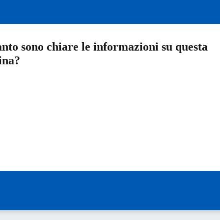
nto sono chiare le informazioni su questa
ina?
a 5 stelle su 5
a 4 stelle su 5
a 3 stelle su 5
a 2 stelle su 5
a 1 stelle su 5