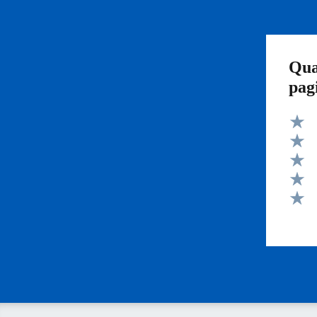
Qua
pag
Valut
Valut
Valut
Valut
Valut