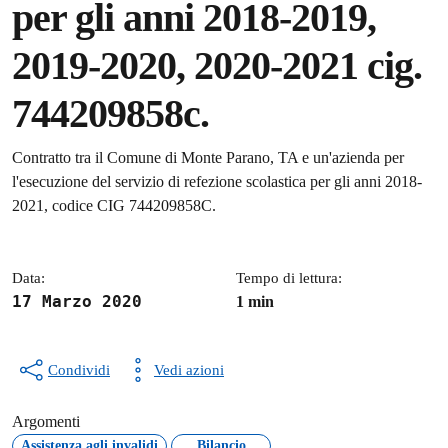
per gli anni 2018-2019,
2019-2020, 2020-2021 cig.
744209858c.
Dettagli della notizia
Contratto tra il Comune di Monte Parano, TA e un'azienda per
l'esecuzione del servizio di refezione scolastica per gli anni 2018-
2021, codice CIG 744209858C.
Data:
Tempo di lettura:
17 Marzo 2020
1 min
Condividi
Vedi azioni
Argomenti
Assistenza agli invalidi
Bilancio