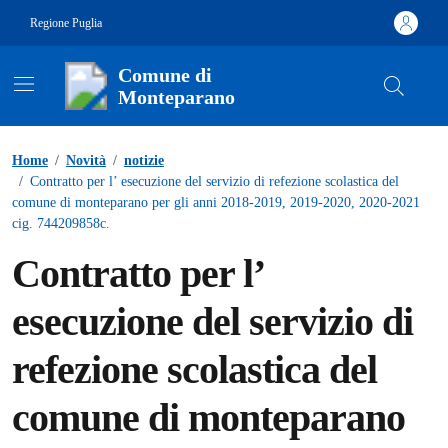
Vai ai contenuti
Vai al footer
Regione Puglia
Comune di
Monteparano
Contenuti in evidenza
Home
/
Novità
/
notizie
/
Contratto per l’ esecuzione del servizio di refezione scolastica del
comune di monteparano per gli anni 2018-2019, 2019-2020, 2020-2021
cig. 744209858c.
Contratto per l’
esecuzione del servizio di
refezione scolastica del
comune di monteparano