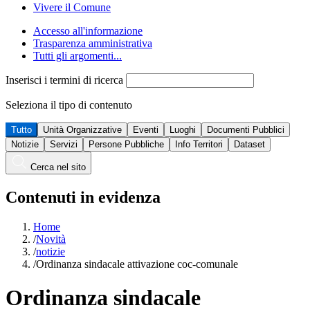
Vivere il Comune
Accesso all'informazione
Trasparenza amministrativa
Tutti gli argomenti...
Inserisci i termini di ricerca
Seleziona il tipo di contenuto
Tutto
Unità Organizzative
Eventi
Luoghi
Documenti Pubblici
Notizie
Servizi
Persone Pubbliche
Info Territori
Dataset
Cerca nel sito
Contenuti in evidenza
Home
/
Novità
/
notizie
/
Ordinanza sindacale attivazione coc-comunale
Ordinanza sindacale