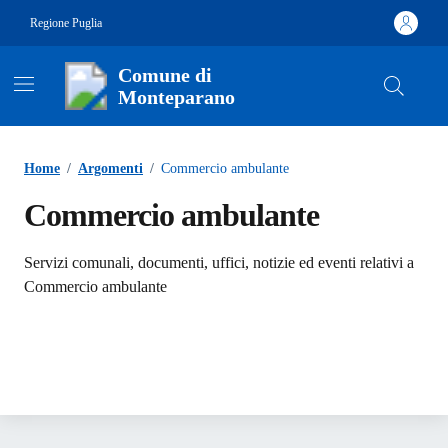
Vai ai contenuti
Vai al footer
Regione Puglia
Comune di
Monteparano
Contenuti in evidenza
Home
/
Argomenti
/
Commercio ambulante
Commercio ambulante
Dettagli dell'argomento
Servizi comunali, documenti, uffici, notizie ed eventi relativi a
Commercio ambulante