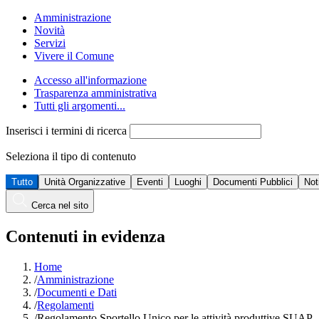
Amministrazione
Novità
Servizi
Vivere il Comune
Accesso all'informazione
Trasparenza amministrativa
Tutti gli argomenti...
Inserisci i termini di ricerca
Seleziona il tipo di contenuto
Tutto
Unità Organizzative
Eventi
Luoghi
Documenti Pubblici
Not
Cerca nel sito
Contenuti in evidenza
Home
/
Amministrazione
/
Documenti e Dati
/
Regolamenti
/
Regolamento Sportello Unico per le attività produttive SUAP