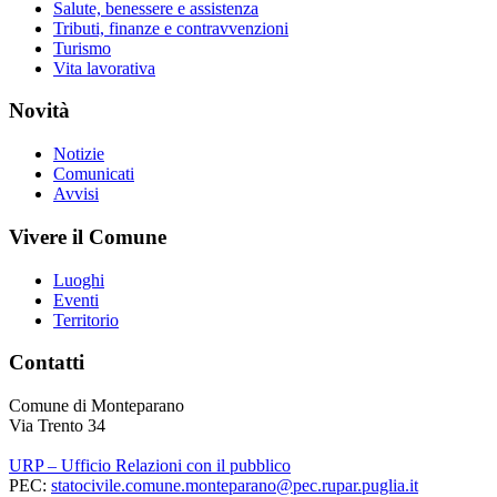
Salute, benessere e assistenza
Tributi, finanze e contravvenzioni
Turismo
Vita lavorativa
Novità
Notizie
Comunicati
Avvisi
Vivere il Comune
Luoghi
Eventi
Territorio
Contatti
Comune di Monteparano
Via Trento 34
URP – Ufficio Relazioni con il pubblico
PEC:
statocivile.comune.monteparano@pec.rupar.puglia.it