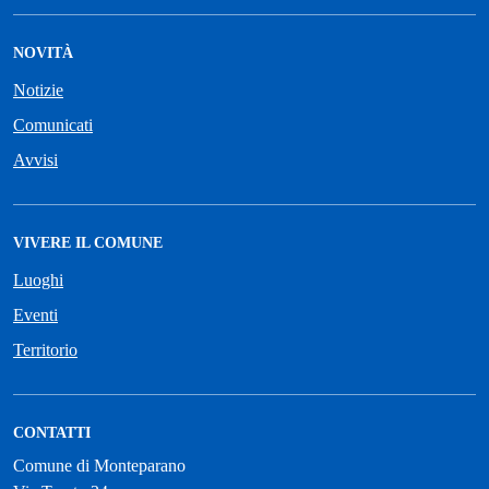
NOVITÀ
Notizie
Comunicati
Avvisi
VIVERE IL COMUNE
Luoghi
Eventi
Territorio
CONTATTI
Comune di Monteparano