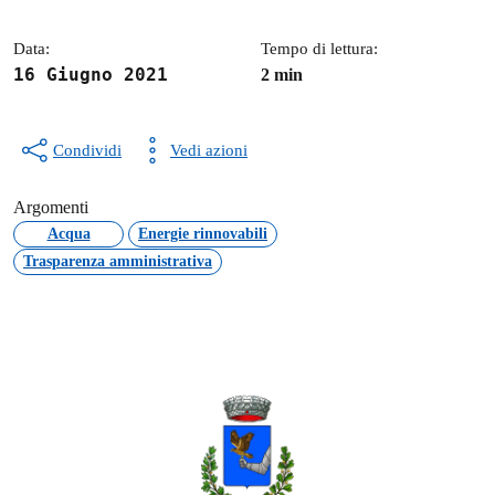
Data:
Tempo di lettura:
16 Giugno 2021
2 min
Condividi
Vedi azioni
Argomenti
Acqua
Energie rinnovabili
Trasparenza amministrativa