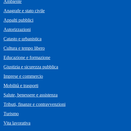
Ambiente
Anagrafe e stato civile
Appalti pubblici
Autorizzazioni
Catasto e urbanistica
Cultura e tempo libero
Educazione e formazione
Giustizia e sicurezza pubblica
Imprese e commercio
Mobilità e trasporti
Salute, benessere e assistenza
Tributi, finanze e contravvenzioni
Turismo
Vita lavorativa