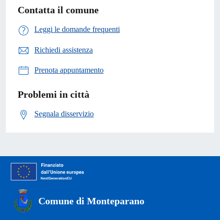
Contatta il comune
Leggi le domande frequenti
Richiedi assistenza
Prenota appuntamento
Problemi in città
Segnala disservizio
Comune di Monteparano