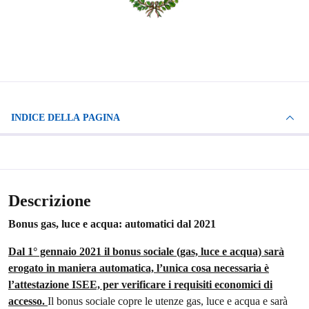
INDICE DELLA PAGINA
Descrizione
Bonus gas, luce e acqua: automatici dal 2021
Dal 1° gennaio 2021 il bonus sociale (gas, luce e acqua) sarà
erogato in maniera automatica, l’unica cosa necessaria è
l’attestazione ISEE, per verificare i requisiti economici di
accesso.
Il bonus sociale copre le utenze gas, luce e acqua e sarà