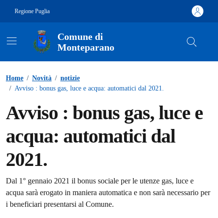
Vai ai contenuti
Vai al footer
Regione Puglia
Comune di
Monteparano
Contenuti in evidenza
Home
/
Novità
/
notizie
/
Avviso : bonus gas, luce e acqua: automatici dal 2021.
Avviso : bonus gas, luce e
acqua: automatici dal
2021.
Dettagli della notizia
Dal 1° gennaio 2021 il bonus sociale per le utenze gas, luce e
acqua sarà erogato in maniera automatica e non sarà necessario per
i beneficiari presentarsi al Comune.