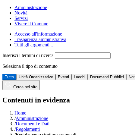
Amministrazione
Novità
Servizi
Vivere il Comune
Accesso all'informazione
Trasparenza amministrativa
Tutti gli argomenti...
Inserisci i termini di ricerca
Seleziona il tipo di contenuto
Tutto
Unità Organizzative
Eventi
Luoghi
Documenti Pubblici
Not
Cerca nel sito
Contenuti in evidenza
Home
/
Amministrazione
/
Documenti e Dati
/
Regolamenti
/
Regolamento strutture comunali