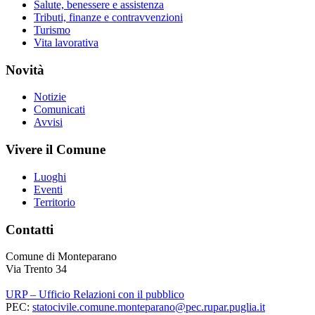
Salute, benessere e assistenza
Tributi, finanze e contravvenzioni
Turismo
Vita lavorativa
Novità
Notizie
Comunicati
Avvisi
Vivere il Comune
Luoghi
Eventi
Territorio
Contatti
Comune di Monteparano
Via Trento 34
URP – Ufficio Relazioni con il pubblico
PEC:
statocivile.comune.monteparano@pec.rupar.puglia.it