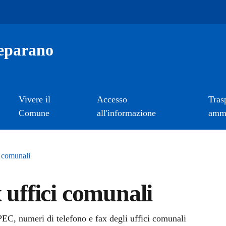
eparano
Vivere il
Accesso
Tras
Comune
all'informazione
ammi
i comunali
 uffici comunali
a
PEC, numeri di telefono e fax degli uffici comunali