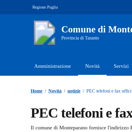
Vai ai contenuti
Vai al footer
Regione Puglia
Comune di Mont
Provincia di Taranto
Amministrazione
Novità
Servizi
Contenuti in evidenza
Home
/
Novità
/
notizie
/
PEC telefoni e fax uffic
PEC telefoni e fax
Dettagli della notizi
Il comune di Monteparano fornisce l'indirizzo 