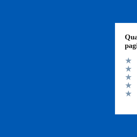
Qua
pag
Valut
Valut
Valut
Valut
Valut