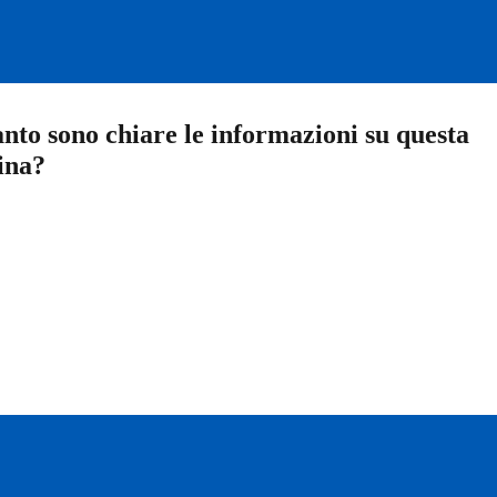
nto sono chiare le informazioni su questa
ina?
a 5 stelle su 5
a 4 stelle su 5
a 3 stelle su 5
a 2 stelle su 5
a 1 stelle su 5