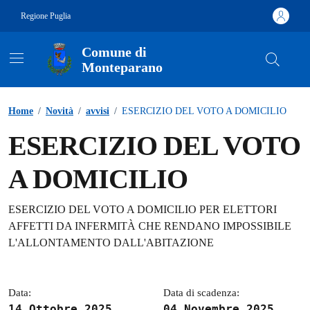
Vai ai contenuti
Vai al footer
Regione Puglia
Comune di
Monteparano
Contenuti in evidenza
Home
/
Novità
/
avvisi
/
ESERCIZIO DEL VOTO A DOMICILIO
ESERCIZIO DEL VOTO
A DOMICILIO
Dettagli della notizia
ESERCIZIO DEL VOTO A DOMICILIO PER ELETTORI
AFFETTI DA INFERMITÀ CHE RENDANO IMPOSSIBILE
L'ALLONTAMENTO DALL'ABITAZIONE
Data:
Data di scadenza:
14 Ottobre 2025
04 Novembre 2025