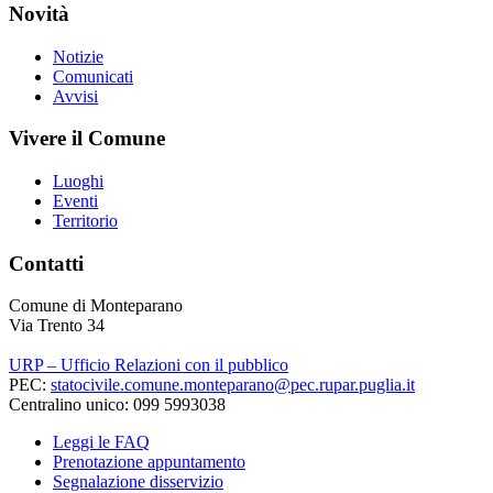
Novità
Notizie
Comunicati
Avvisi
Vivere il Comune
Luoghi
Eventi
Territorio
Contatti
Comune di Monteparano
Via Trento 34
URP – Ufficio Relazioni con il pubblico
PEC:
statocivile.comune.monteparano@pec.rupar.puglia.it
Centralino unico: 099 5993038
Leggi le FAQ
Prenotazione appuntamento
Segnalazione disservizio