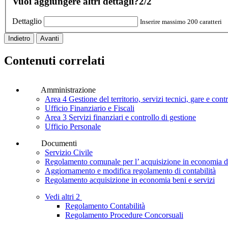
Vuoi aggiungere altri dettagli?
2/2
Dettaglio
Inserire massimo 200 caratteri
Indietro
Avanti
Contenuti correlati
Amministrazione
Area 4 Gestione del territorio, servizi tecnici, gare e con
Ufficio Finanziario e Fiscali
Area 3 Servizi finanziari e controllo di gestione
Ufficio Personale
Documenti
Servizio Civile
Regolamento comunale per l’ acquisizione in economia di
Aggiornamento e modifica regolamento di contabilità
Regolamento acquisizione in economia beni e servizi
Vedi altri 2
Regolamento Contabilità
Regolamento Procedure Concorsuali