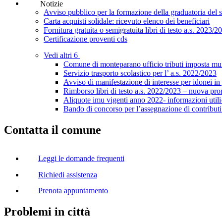
Notizie
Avviso pubblico per la formazione della graduatoria del se
Carta acquisti solidale: ricevuto elenco dei beneficiari
Fornitura gratuita o semigratuita libri di testo a.s. 2023/2
Certificazione proventi cds
Vedi altri 6
Comune di monteparano ufficio tributi imposta mun
Servizio trasporto scolastico per l’ a.s. 2022/2023
Avviso di manifestazione di interesse per idonei in 
Rimborso libri di testo a.s. 2022/2023 – nuova pro
Aliquote imu vigenti anno 2022- informazioni utili
Bando di concorso per l’assegnazione di contributi
Contatta il comune
Leggi le domande frequenti
Richiedi assistenza
Prenota appuntamento
Problemi in città