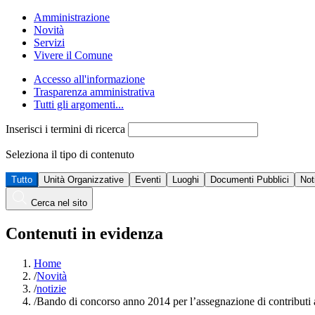
Amministrazione
Novità
Servizi
Vivere il Comune
Accesso all'informazione
Trasparenza amministrativa
Tutti gli argomenti...
Inserisci i termini di ricerca
Seleziona il tipo di contenuto
Tutto
Unità Organizzative
Eventi
Luoghi
Documenti Pubblici
Not
Cerca nel sito
Contenuti in evidenza
Home
/
Novità
/
notizie
/
Bando di concorso anno 2014 per l’assegnazione di contributi ad