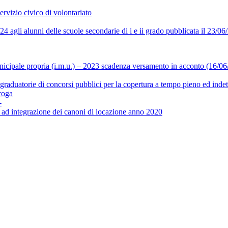
rvizio civico di volontariato
024 agli alunni delle scuole secondarie di i e ii grado pubblicata il 23/0
icipale propria (i.m.u.) – 2023 scadenza versamento in acconto (16/06
graduatorie di concorsi pubblici per la copertura a tempo pieno ed indet
roga
-
 ad integrazione dei canoni di locazione anno 2020