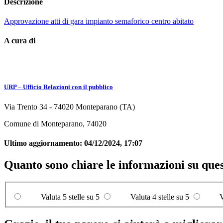
Descrizione
Approvazione atti di gara impianto semaforico centro abitato
A cura di
URP – Ufficio Relazioni con il pubblico
Via Trento 34 - 74020 Monteparano (TA)
Comune di Monteparano, 74020
Ultimo aggiornamento:
04/12/2024, 17:07
Quanto sono chiare le informazioni su que
Valuta 5 stelle su 5
Valuta 4 stelle su 5
V