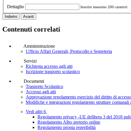
Dettaglio
Inserire massimo 200 caratteri
Indietro
Avanti
Contenuti correlati
Amministrazione
Ufficio Affari Generali, Protocollo e Segreteria
Servizi
Richiesta accesso agli atti
Iscrizione trasporto scolastico
Documenti
Trasporto Scolastico
Accesso agli atti
Approvazione regolamento esercizio del diritto di access
Modifiche e integrazioni regolamento strutture comunali 
Vedi altri 6
Regolamento privacy -UE delibera 3 del 2018 pubbl
Regolamento Albo pretorio online
Regolamento pronta reperibilità