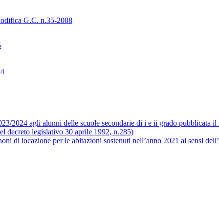
Modifica G.C. n.35-2008
5
24
 2023/2024 agli alunni delle scuole secondarie di i e ii grado pubblicata i
l decreto legislativo 30 aprile 1992, n.285)
oni di locazione per le abitazioni sostenuti nell’anno 2021 ai sensi dell