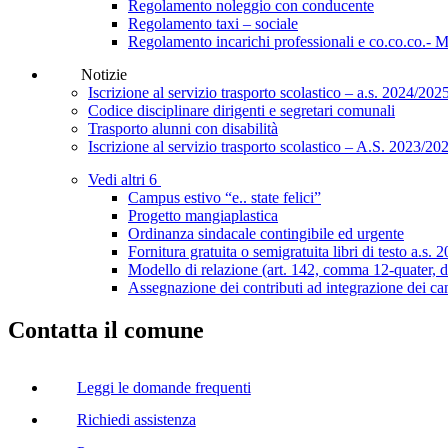
Regolamento noleggio con conducente
Regolamento taxi – sociale
Regolamento incarichi professionali e co.co.co.- 
Notizie
Iscrizione al servizio trasporto scolastico – a.s. 2024/202
Codice disciplinare dirigenti e segretari comunali
Trasporto alunni con disabilità
Iscrizione al servizio trasporto scolastico – A.S. 2023/20
Vedi altri 6
Campus estivo “e.. state felici”
Progetto mangiaplastica
Ordinanza sindacale contingibile ed urgente
Fornitura gratuita o semigratuita libri di testo a.s.
Modello di relazione (art. 142, comma 12-quater, de
Assegnazione dei contributi ad integrazione dei can
Contatta il comune
Leggi le domande frequenti
Richiedi assistenza