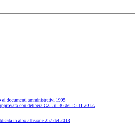
o ai documenti amministrativi 1995
approvato con delibera C.C. n. 36 del 15-11-2012.
icata in albo affisione 257 del 2018