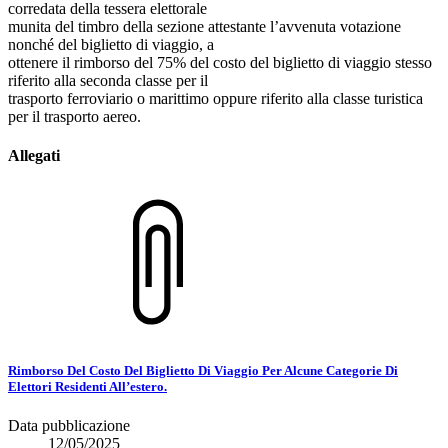
corredata della tessera elettorale
munita del timbro della sezione attestante l’avvenuta votazione
nonché del biglietto di viaggio, a
ottenere il rimborso del 75% del costo del biglietto di viaggio stesso
riferito alla seconda classe per il
trasporto ferroviario o marittimo oppure riferito alla classe turistica
per il trasporto aereo.
Allegati
Rimborso Del Costo Del Biglietto Di Viaggio Per Alcune Categorie Di
Elettori Residenti All’estero.
Data pubblicazione
12/05/2025