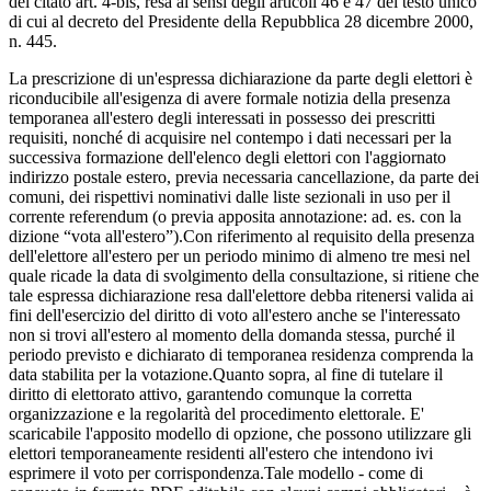
del citato art. 4-bis, resa ai sensi degli articoli 46 e 47 del testo unico
di cui al decreto del Presidente della Repubblica 28 dicembre 2000,
n. 445.
La prescrizione di un'espressa dichiarazione da parte degli elettori è
riconducibile all'esigenza di avere formale notizia della presenza
temporanea all'estero degli interessati in possesso dei prescritti
requisiti, nonché di acquisire nel contempo i dati necessari per la
successiva formazione dell'elenco degli elettori con l'aggiornato
indirizzo postale estero, previa necessaria cancellazione, da parte dei
comuni, dei rispettivi nominativi dalle liste sezionali in uso per il
corrente referendum (o previa apposita annotazione: ad. es. con la
dizione “vota all'estero”).Con riferimento al requisito della presenza
dell'elettore all'estero per un periodo minimo di almeno tre mesi nel
quale ricade la data di svolgimento della consultazione, si ritiene che
tale espressa dichiarazione resa dall'elettore debba ritenersi valida ai
fini dell'esercizio del diritto di voto all'estero anche se l'interessato
non si trovi all'estero al momento della domanda stessa, purché il
periodo previsto e dichiarato di temporanea residenza comprenda la
data stabilita per la votazione.Quanto sopra, al fine di tutelare il
diritto di elettorato attivo, garantendo comunque la corretta
organizzazione e la regolarità del procedimento elettorale. E'
scaricabile l'apposito modello di opzione, che possono utilizzare gli
elettori temporaneamente residenti all'estero che intendono ivi
esprimere il voto per corrispondenza.Tale modello - come di