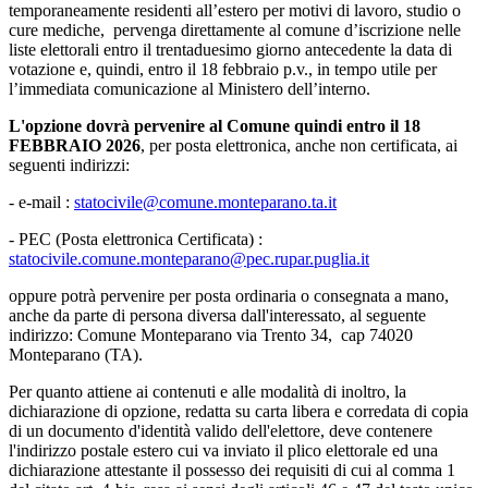
temporaneamente residenti all’estero per motivi di lavoro, studio o
cure mediche, pervenga direttamente al comune d’iscrizione nelle
liste elettorali entro il trentaduesimo giorno antecedente la data di
votazione e, quindi, entro il 18 febbraio p.v., in tempo utile per
l’immediata comunicazione al Ministero dell’interno.
L'opzione dovrà pervenire al Comune quindi entro il 18
FEBBRAIO 2026
, per posta elettronica, anche non certificata, ai
seguenti indirizzi:
- e-mail :
statocivile@comune.monteparano.ta.it
- PEC (Posta elettronica Certificata) :
statocivile.comune.monteparano@pec.rupar.puglia.it
oppure potrà pervenire per posta ordinaria o consegnata a mano,
anche da parte di persona diversa dall'interessato, al seguente
indirizzo: Comune Monteparano via Trento 34, cap 74020
Monteparano (TA).
Per quanto attiene ai contenuti e alle modalità di inoltro, la
dichiarazione di opzione, redatta su carta libera e corredata di copia
di un documento d'identità valido dell'elettore, deve contenere
l'indirizzo postale estero cui va inviato il plico elettorale ed una
dichiarazione attestante il possesso dei requisiti di cui al comma 1