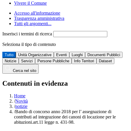
Vivere il Comune
Accesso all'informazione
Trasparenza amministrativa
Tutti gli argomenti...
Inserisci i termini di ricerca
Seleziona il tipo di contenuto
Tutto
Unità Organizzative
Eventi
Luoghi
Documenti Pubblici
Notizie
Servizi
Persone Pubbliche
Info Territori
Dataset
Cerca nel sito
Contenuti in evidenza
Home
/
Novità
/
notizie
/
Bando di concorso anno 2018 per l’ assegnazione di
contributi ad integrazione dei canoni di locazione per le
abitazioni.art.11 legge n. 431-98.