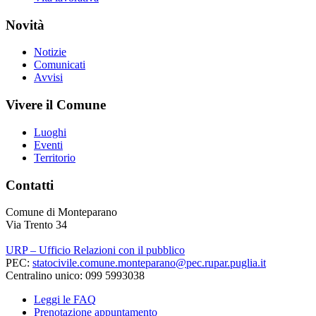
Novità
Notizie
Comunicati
Avvisi
Vivere il Comune
Luoghi
Eventi
Territorio
Contatti
Comune di Monteparano
Via Trento 34
URP – Ufficio Relazioni con il pubblico
PEC:
statocivile.comune.monteparano@pec.rupar.puglia.it
Centralino unico: 099 5993038
Leggi le FAQ
Prenotazione appuntamento