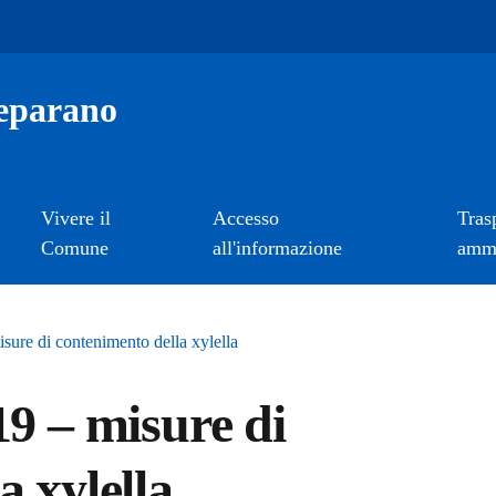
eparano
Vivere il
Accesso
Tras
Comune
all'informazione
ammi
sure di contenimento della xylella
19 – misure di
a xylella