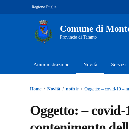
Vai ai contenuti
Vai al footer
Regione Puglia
Comune di Mont
Provincia di Taranto
Amministrazione
Novità
Servizi
Contenuti in evidenza
Home
/
Novità
/
notizie
/
Oggetto: – covid-19 – mi
Oggetto: – covid-
contenimento dell