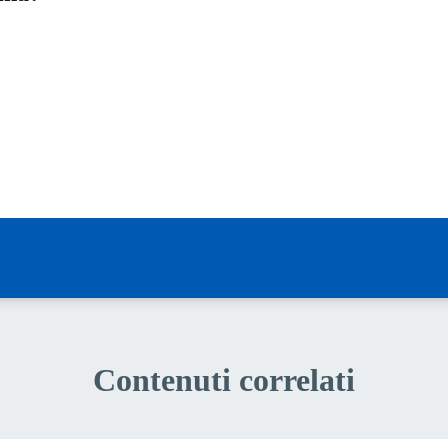
a 5 stelle su 5
a 4 stelle su 5
a 3 stelle su 5
a 2 stelle su 5
a 1 stelle su 5
Contenuti correlati