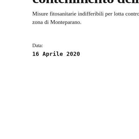
Dettagli della notizi
Misure fitosanitarie indifferibili per lotta cont
zona di Monteparano.
Data:
16 Aprile 2020