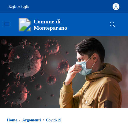
Vai ai contenuti
Vai al footer
Regione Puglia
Comune di
Monteparano
Contenuti in evidenza
Home
/
Argomenti
/
Covid-19