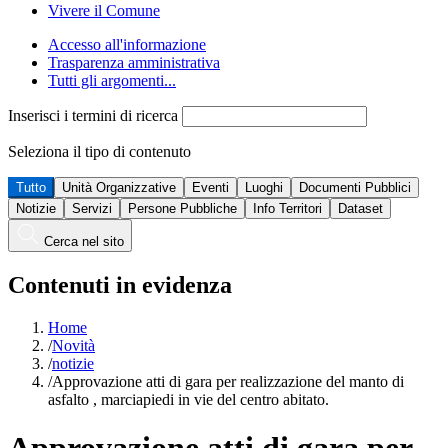
Vivere il Comune
Accesso all'informazione
Trasparenza amministrativa
Tutti gli argomenti...
Inserisci i termini di ricerca
Seleziona il tipo di contenuto
Tutto
Unità Organizzative
Eventi
Luoghi
Documenti Pubblici
Notizie
Servizi
Persone Pubbliche
Info Territori
Dataset
Cerca nel sito
Contenuti in evidenza
Home
/
Novità
/
notizie
/
Approvazione atti di gara per realizzazione del manto di
asfalto , marciapiedi in vie del centro abitato.