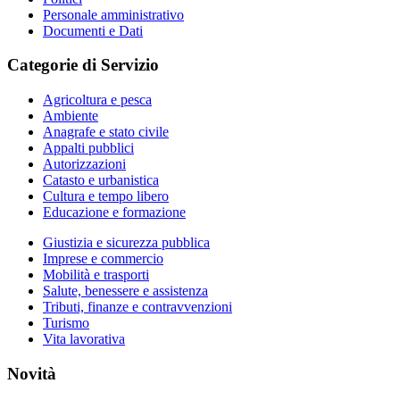
Personale amministrativo
Documenti e Dati
Categorie di Servizio
Agricoltura e pesca
Ambiente
Anagrafe e stato civile
Appalti pubblici
Autorizzazioni
Catasto e urbanistica
Cultura e tempo libero
Educazione e formazione
Giustizia e sicurezza pubblica
Imprese e commercio
Mobilità e trasporti
Salute, benessere e assistenza
Tributi, finanze e contravvenzioni
Turismo
Vita lavorativa
Novità