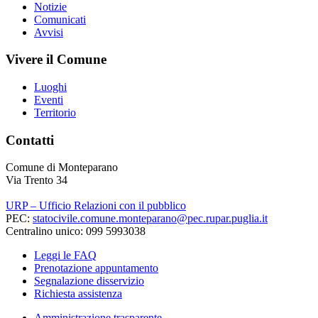
Notizie
Comunicati
Avvisi
Vivere il Comune
Luoghi
Eventi
Territorio
Contatti
Comune di Monteparano
Via Trento 34
URP – Ufficio Relazioni con il pubblico
PEC:
statocivile.comune.monteparano@pec.rupar.puglia.it
Centralino unico: 099 5993038
Leggi le FAQ
Prenotazione appuntamento
Segnalazione disservizio
Richiesta assistenza
Amministrazione trasparente