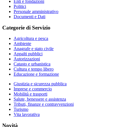
Enti e fondazioni
Politici
Personale amministrativo
Documenti e Dati
Categorie di Servizio
Agricoltura e pesca
Ambiente
Anagrafe e stato civile
Appalti pubblici
Autorizzazioni
Catasto e urbanistica
Cultura e tempo libero
Educazione e formazione
Giustizia e sicurezza pubblica
Imprese e commercio
Mobilità e trasporti
Salute, benessere e assistenza
Tributi, finanze e contravvenzioni
Turismo
Vita lavorativa
Novità