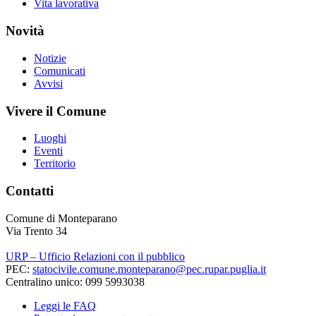
Vita lavorativa
Novità
Notizie
Comunicati
Avvisi
Vivere il Comune
Luoghi
Eventi
Territorio
Contatti
Comune di Monteparano
Via Trento 34
URP – Ufficio Relazioni con il pubblico
PEC:
statocivile.comune.monteparano@pec.rupar.puglia.it
Centralino unico: 099 5993038
Leggi le FAQ