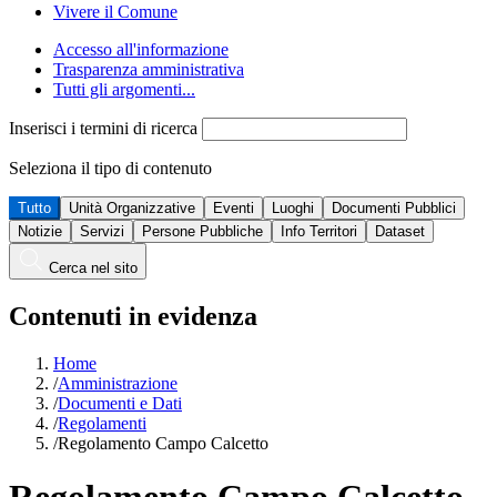
Vivere il Comune
Accesso all'informazione
Trasparenza amministrativa
Tutti gli argomenti...
Inserisci i termini di ricerca
Seleziona il tipo di contenuto
Tutto
Unità Organizzative
Eventi
Luoghi
Documenti Pubblici
Notizie
Servizi
Persone Pubbliche
Info Territori
Dataset
Cerca nel sito
Contenuti in evidenza
Home
/
Amministrazione
/
Documenti e Dati
/
Regolamenti
/
Regolamento Campo Calcetto