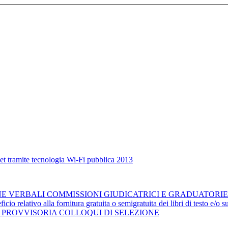
net tramite tecnologia Wi-Fi pubblica 2013
NE VERBALI COMMISSIONI GIUDICATRICI E GRADUATORI
o relativo alla fornitura gratuita o semigratuita dei libri di testo e/o s
 PROVVISORIA COLLOQUI DI SELEZIONE