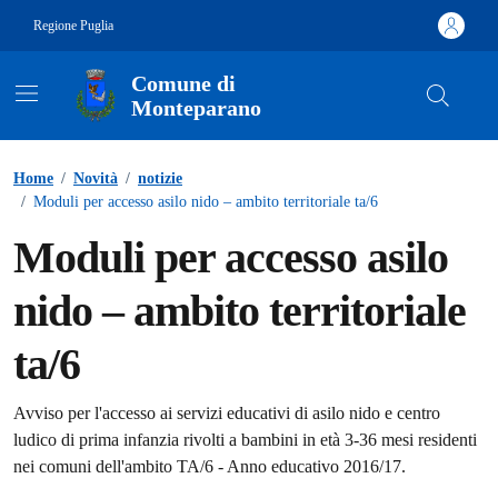
Vai ai contenuti
Vai al footer
Regione Puglia
Comune di
Monteparano
Contenuti in evidenza
Home
/
Novità
/
notizie
/
Moduli per accesso asilo nido – ambito territoriale ta/6
Moduli per accesso asilo
nido – ambito territoriale
ta/6
Dettagli della notizia
Avviso per l'accesso ai servizi educativi di asilo nido e centro
ludico di prima infanzia rivolti a bambini in età 3-36 mesi residenti
nei comuni dell'ambito TA/6 - Anno educativo 2016/17.