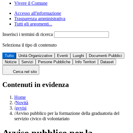
Vivere il Comune
Accesso all'informazione
Trasparenza amministrativa
Tutti gli argomenti...
Inserisci i termini di ricerca
Seleziona il tipo di contenuto
Tutto
Unità Organizzative
Eventi
Luoghi
Documenti Pubblici
Notizie
Servizi
Persone Pubbliche
Info Territori
Dataset
Cerca nel sito
Contenuti in evidenza
Home
/
Novità
/
avvisi
/
Avviso pubblico per la formazione della graduatoria del
servizio civico di volontariato