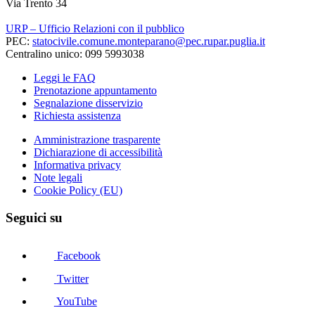
Via Trento 34
URP – Ufficio Relazioni con il pubblico
PEC:
statocivile.comune.monteparano@pec.rupar.puglia.it
Centralino unico: 099 5993038
Leggi le FAQ
Prenotazione appuntamento
Segnalazione disservizio
Richiesta assistenza
Amministrazione trasparente
Dichiarazione di accessibilità
Informativa privacy
Note legali
Cookie Policy (EU)
Seguici su
Facebook
Twitter
YouTube