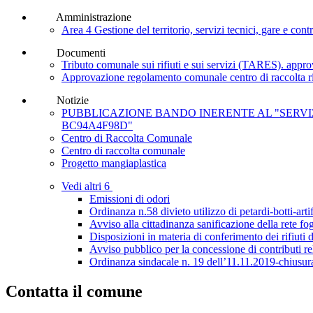
Amministrazione
Area 4 Gestione del territorio, servizi tecnici, gare e con
Documenti
Tributo comunale sui rifiuti e sui servizi (TARES). ap
Approvazione regolamento comunale centro di raccolt
Notizie
PUBBLICAZIONE BANDO INERENTE AL "SERVIZI
BC94A4F98D"
Centro di Raccolta Comunale
Centro di raccolta comunale
Progetto mangiaplastica
Vedi altri 6
Emissioni di odori
Ordinanza n.58 divieto utilizzo di petardi-botti-artif
Avviso alla cittadinanza sanificazione della rete fo
Disposizioni in materia di conferimento dei rifiuti 
Avviso pubblico per la concessione di contributi rel
Ordinanza sindacale n. 19 dell’11.11.2019-chiusura
Contatta il comune