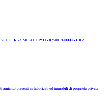
PER 24 MESI CUP: D59I25001940004 - CIG:
i amianto presenti in fabbricati ed immobili di proprietà privata.