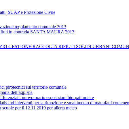
tratti, SUAP e Protezione Civile
provazione regolamento comunale 2013
a rifiuti in contrada SANTA MAURA 2013
O GESTIONE RACCOLTA RIFIUTI SOLIDI URBANI COMUNALE 
ici pirotecnici sul territorio comunale
gnaria dell’aqp spa
differenziati. nuovo orario esposizioni bio-pattumiere
ativi ad interventi per la rimozione e smaltimento di manufatti contenent
 scuole per il 12.11.2019 per allerta meteo