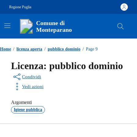
Vai ai contenuti
Vai al footer
Regione Puglia
Comune di
Monteparano
Contenuti in evidenza
Home
/
licenza aperta
/
pubblico dominio
/
Page 9
Licenza:
pubblico dominio
Condividi
Vedi azioni
Argomenti
Igiene pubblica