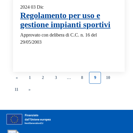
2024
03
Dic
Regolamento per uso e
gestione impianti sportivi
Approvato con delibera di C.C. n. 16 del
29/05/2003
«
1
2
3
…
8
9
10
11
»