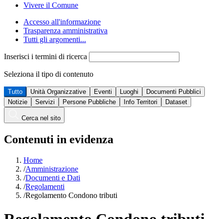
Vivere il Comune
Accesso all'informazione
Trasparenza amministrativa
Tutti gli argomenti...
Inserisci i termini di ricerca
Seleziona il tipo di contenuto
Tutto
Unità Organizzative
Eventi
Luoghi
Documenti Pubblici
Notizie
Servizi
Persone Pubbliche
Info Territori
Dataset
Cerca nel sito
Contenuti in evidenza
Home
/
Amministrazione
/
Documenti e Dati
/
Regolamenti
/
Regolamento Condono tributi