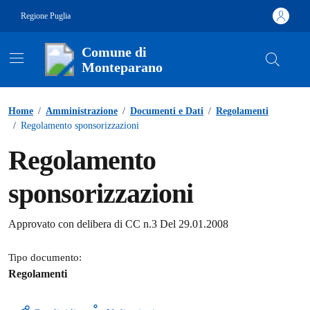
Vai ai contenuti
Vai al footer
Regione Puglia
Comune di
Monteparano
Contenuti in evidenza
Home
/
Amministrazione
/
Documenti e Dati
/
Regolamenti
/
Regolamento sponsorizzazioni
Regolamento
sponsorizzazioni
Dettagli del documento
Approvato con delibera di CC n.3 Del 29.01.2008
Tipo documento:
Regolamenti