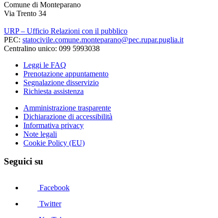
Comune di Monteparano
Via Trento 34
URP – Ufficio Relazioni con il pubblico
PEC:
statocivile.comune.monteparano@pec.rupar.puglia.it
Centralino unico: 099 5993038
Leggi le FAQ
Prenotazione appuntamento
Segnalazione disservizio
Richiesta assistenza
Amministrazione trasparente
Dichiarazione di accessibilità
Informativa privacy
Note legali
Cookie Policy (EU)
Seguici su
Facebook
Twitter