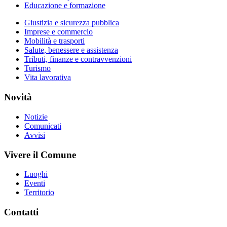
Educazione e formazione
Giustizia e sicurezza pubblica
Imprese e commercio
Mobilità e trasporti
Salute, benessere e assistenza
Tributi, finanze e contravvenzioni
Turismo
Vita lavorativa
Novità
Notizie
Comunicati
Avvisi
Vivere il Comune
Luoghi
Eventi
Territorio
Contatti