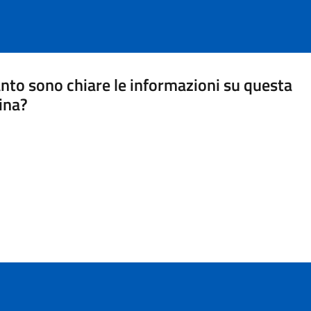
nto sono chiare le informazioni su questa
ina?
a 5 stelle su 5
a 4 stelle su 5
a 3 stelle su 5
a 2 stelle su 5
a 1 stelle su 5