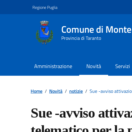
Vai ai contenuti
Vai al footer
Regione Puglia
Comune di Monte
Provincia di Taranto
Amministrazione
Novità
Servizi
Contenuti in evidenza
Home
/
Novità
/
notizie
/
Sue -avviso attivazio
Sue -avviso attiva
telematico per la 