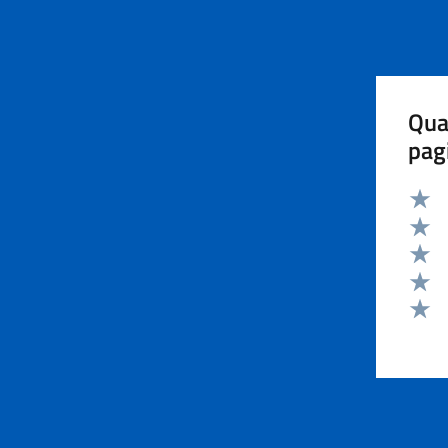
Qua
pag
Valut
Valut
Valut
Valut
Valut