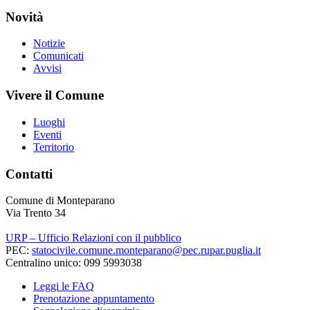
Novità
Notizie
Comunicati
Avvisi
Vivere il Comune
Luoghi
Eventi
Territorio
Contatti
Comune di Monteparano
Via Trento 34
URP – Ufficio Relazioni con il pubblico
PEC:
statocivile.comune.monteparano@pec.rupar.puglia.it
Centralino unico: 099 5993038
Leggi le FAQ
Prenotazione appuntamento