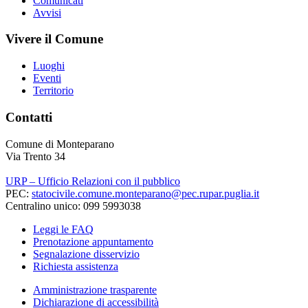
Comunicati
Avvisi
Vivere il Comune
Luoghi
Eventi
Territorio
Contatti
Comune di Monteparano
Via Trento 34
URP – Ufficio Relazioni con il pubblico
PEC:
statocivile.comune.monteparano@pec.rupar.puglia.it
Centralino unico: 099 5993038
Leggi le FAQ
Prenotazione appuntamento
Segnalazione disservizio
Richiesta assistenza
Amministrazione trasparente
Dichiarazione di accessibilità