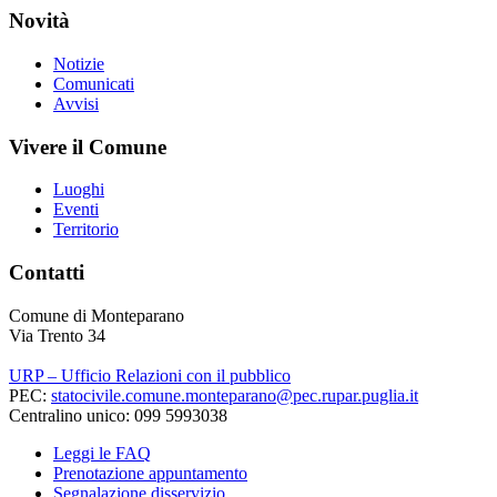
Novità
Notizie
Comunicati
Avvisi
Vivere il Comune
Luoghi
Eventi
Territorio
Contatti
Comune di Monteparano
Via Trento 34
URP – Ufficio Relazioni con il pubblico
PEC:
statocivile.comune.monteparano@pec.rupar.puglia.it
Centralino unico: 099 5993038
Leggi le FAQ
Prenotazione appuntamento
Segnalazione disservizio