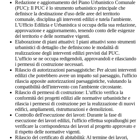
Redazione e aggiornamento del Piano Urbanistico Comunale
(PUC): Il PUC è lo strumento urbanistico principale che
definisce la destinazione d'uso delle aree del territorio
comunale, disciplina gli interventi edilizi e tutela l'ambiente.
L'Ufficio Edilizia e Urbanistica si occupa della sua redazione,
approvazione e aggiornamento, tenendo conto delle esigenze
del territorio e delle normative vigenti.
Elaborazione di piani attuativi: I piani attuativi sono strumenti
urbanistici di dettaglio che definiscono le modalità di
realizzazione degli interventi edilizi previsti dal PUC.
L'ufficio se ne occupa redigendoli, approvandoli e rilasciando
i permessi di costruzione necessari.
Rilascio di autorizzazioni paesaggistiche: Per alcuni interventi
edilizi che potrebbero avere un impatto sul paesaggio, l'ufficio
rilascia apposite autorizzazioni paesaggistiche, valutando la
compatibilità dell'intervento con l'ambiente circostante.
Rilascio di permessi di costruzione: L'ufficio verifica la
conformità dei progetti edilizi alle normative urbanistiche e
rilascia i permessi di costruzione per la realizzazione di nuovi
edifici, ampliamenti, ristrutturazioni e demolizioni.
Controllo dell'esecuzione dei lavori: Durante la fase di
esecuzione dei lavori edilizi, l'ufficio effettua sopralluoghi per
verificare la corrispondenza dei lavori al progetto approvato e
il rispetto delle normative vigenti.
Rilascio del certificato di abitabilità: Al termine dei lavori,