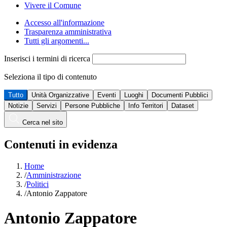
Vivere il Comune
Accesso all'informazione
Trasparenza amministrativa
Tutti gli argomenti...
Inserisci i termini di ricerca
Seleziona il tipo di contenuto
Tutto
Unità Organizzative
Eventi
Luoghi
Documenti Pubblici
Notizie
Servizi
Persone Pubbliche
Info Territori
Dataset
Cerca nel sito
Contenuti in evidenza
Home
/
Amministrazione
/
Politici
/
Antonio Zappatore
Antonio Zappatore