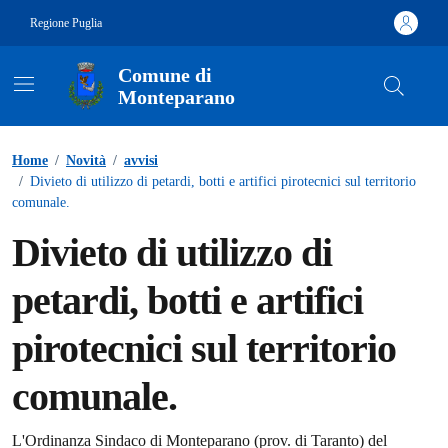
Vai ai contenuti
Vai al footer
Regione Puglia
Comune di
Monteparano
Contenuti in evidenza
Home
/
Novità
/
avvisi
/
Divieto di utilizzo di petardi, botti e artifici pirotecnici sul territorio
comunale.
Divieto di utilizzo di
petardi, botti e artifici
pirotecnici sul territorio
comunale.
L'Ordinanza Sindaco di Monteparano (prov. di Taranto) del