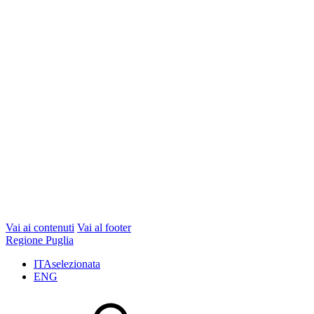
Vai ai contenuti
Vai al footer
Regione Puglia
ITA
selezionata
ENG