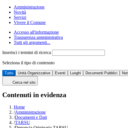
Amministrazione
Novità
Servizi
Vivere il Comune
Accesso all'informazione
Trasparenza amministrativa
Tutti gli argomenti...
Inserisci i termini di ricerca
Seleziona il tipo di contenuto
Tutto
Unità Organizzative
Eventi
Luoghi
Documenti Pubblici
Not
Cerca nel sito
Contenuti in evidenza
Home
/
Amministrazione
/
Documenti e Dati
/
TARSU
/
Denuncia Originaria TARSU