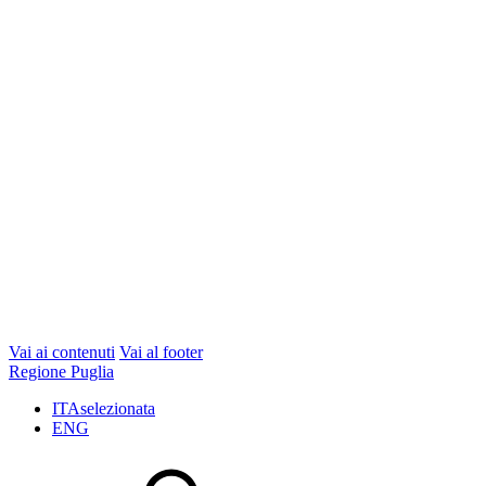
Vai ai contenuti
Vai al footer
Regione Puglia
ITA
selezionata
ENG